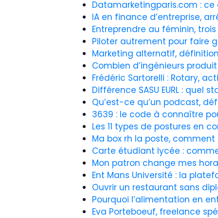
Datamarketingparis.com : ce q
IA en finance d’entreprise, arrê
Entreprendre au féminin, trois
Piloter autrement pour faire gr
Marketing alternatif, définiti
Combien d’ingénieurs produit
Frédéric Sartorelli : Rotary, 
Différence SASU EURL : quel st
Qu’est-ce qu’un podcast, déf
3639 : le code à connaître po
Les 11 types de postures en c
Ma box rh la poste, comment a
Carte étudiant lycée : commen
Mon patron change mes horaire
Ent Mans Université : la plat
Ouvrir un restaurant sans dip
Pourquoi l’alimentation en en
Eva Porteboeuf, freelance sp