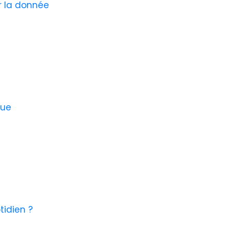
r la donnée
que
tidien ?