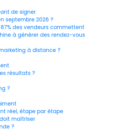
vant de signer
 en septembre 2026 ?
ue 87% des vendeurs commettent
ine à générer des rendez-vous
 marketing à distance ?
ment
s résultats ?
ng ?
raiment
t réel, étape par étape
doit maîtriser
nde ?