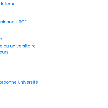
 interne
ir
ssionnels RGE
?
 ou universitaire
eurs
r
Sorbonne Université