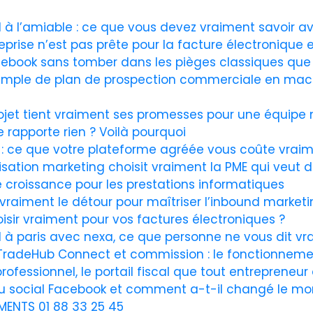
 à l’amiable : ce que vous devez vraiment savoir a
eprise n’est pas prête pour la facture électronique
acebook sans tomber dans les pièges classiques q
mple de plan de prospection commerciale en mach
rojet tient vraiment ses promesses pour une équipe
 rapporte rien ? Voilà pourquoi
e : ce que votre plateforme agréée vous coûte vrai
ation marketing choisit vraiment la PME qui veut de
e croissance pour les prestations informatiques
aiment le détour pour maîtriser l’inbound marketi
sir vraiment pour vos factures électroniques ?
l à paris avec nexa, ce que personne ne vous dit v
radeHub Connect et commission : le fonctionnemen
fessionnel, le portail fiscal que tout entrepreneur 
au social Facebook et comment a-t-il changé le mo
ENTS 01 88 33 25 45