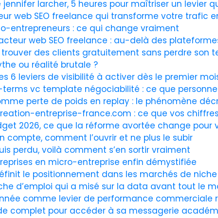
jennifer larcher, 5 heures pour maîtriser un levier 
r web SEO freelance qui transforme votre trafic e
to-entrepreneurs : ce qui change vraiment
acteur web SEO freelance : au-delà des plateforme
 trouver des clients gratuitement sans perdre son 
the ou réalité brutale ?
es 6 leviers de visibilité à activer dès le premier moi
it-terms vc template négociabilité : ce que personne
omme perte de poids en replay : le phénomène décry
reation-entreprise-france.com : ce que vos chiffre
get 2026, ce que la réforme avortée change pour 
 compte, comment l’ouvrir et ne plus le subir
uis perdu, voilà comment s’en sortir vraiment
treprises en micro-entreprise enfin démystifiée
définit le positionnement dans les marchés de niche
che d’emploi qui a misé sur la data avant tout le 
donnée comme levier de performance commerciale r
guide complet pour accéder à sa messagerie acadé