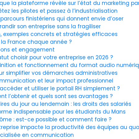
ue la plateforme révèle sur l’état du marketing pa
tez les pilotes et passez à l’industrialisation
 parcours finistériens qui donnent envie d’oser
andir son entreprise sans la fragiliser
on, exemples concrets et stratégies efficaces
 la France chaque année ?
actions et engagement
atut choisir pour votre entreprise en 2026 ?
inition et fonctionnement du format audio numéri
ur simplifier vos démarches administratives
ommunication et leur impact professionnel
ccéder et utiliser le portail RH simplement ?
t l’obtenir et quels sont ses avantages ?
s du jour au lendemain : les droits des salariés
eforme indispensable pour les étudiants du Mans
lôme : est-ce possible et comment faire ?
treprise impacte la productivité des équipes au quo
écialisée en communication