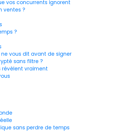
que vos concurrents ignorent
n ventes ?
s
temps ?
s
 ne vous dit avant de signer
pté sans filtre ?
s révèlent vraiment
vous
monde
éelle
mique sans perdre de temps