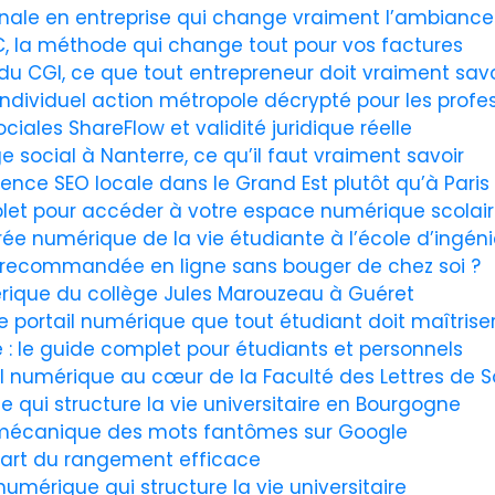
inale en entreprise qui change vraiment l’ambiance
TC, la méthode qui change tout pour vos factures
 du CGI, ce que tout entrepreneur doit vraiment savo
 individuel action métropole décrypté pour les profe
iales ShareFlow et validité juridique réelle
e social à Nanterre, ce qu’il faut vraiment savoir
ence SEO locale dans le Grand Est plutôt qu’à Paris 
let pour accéder à votre espace numérique scolaire
rée numérique de la vie étudiante à l’école d’ingéni
recommandée en ligne sans bouger de chez soi ?
érique du collège Jules Marouzeau à Guéret
le portail numérique que tout étudiant doit maîtrise
: le guide complet pour étudiants et personnels
ail numérique au cœur de la Faculté des Lettres de 
ue qui structure la vie universitaire en Bourgogne
 mécanique des mots fantômes sur Google
’art du rangement efficace
l numérique qui structure la vie universitaire