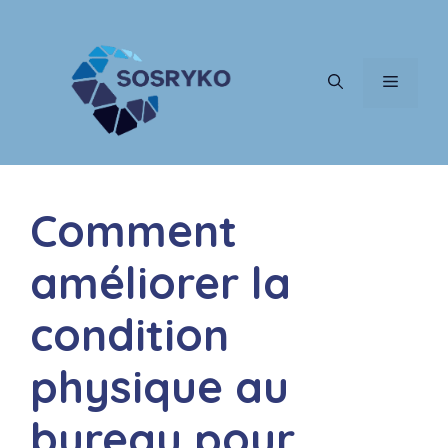
Aller
au
contenu
MENU
Comment
améliorer la
condition
physique au
bureau pour