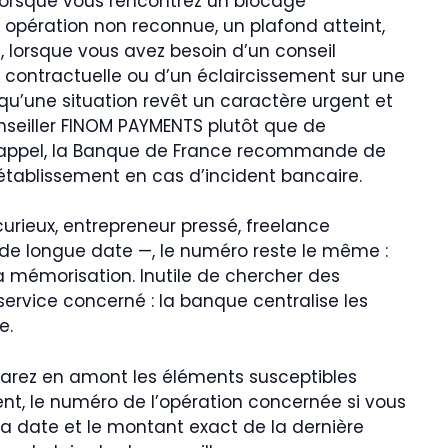
 lorsque vous rencontrez un blocage
 opération non reconnue, un plafond atteint,
e, lorsque vous avez besoin d’un conseil
on contractuelle ou d’un éclaircissement sur une
rsqu’une situation revêt un caractère urgent et
nseiller FINOM PAYMENTS plutôt que de
r rappel, la Banque de France recommande de
 établissement en cas d’incident bancaire.
 curieux, entrepreneur pressé, freelance
 de longue date —, le numéro reste le même :
 la mémorisation. Inutile de chercher des
 service concerné : la banque centralise les
e.
éparez en amont les éléments susceptibles
ient, le numéro de l’opération concernée si vous
la date et le montant exact de la dernière