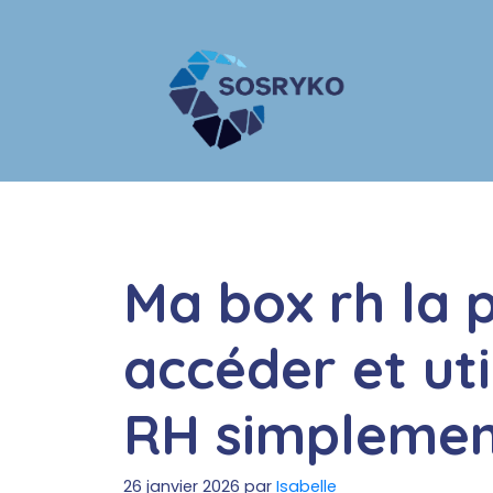
Aller
au
contenu
Ma box rh la
accéder et util
RH simplemen
26 janvier 2026
par
Isabelle