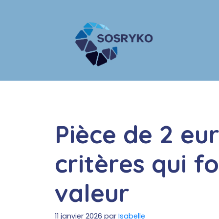
Aller
au
contenu
Pièce de 2 eur
critères qui f
valeur
11 janvier 2026
par
Isabelle