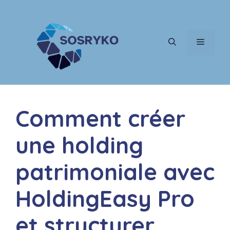
Aller
au
contenu
MENU
Comment créer
une holding
patrimoniale avec
HoldingEasy Pro
et structurer