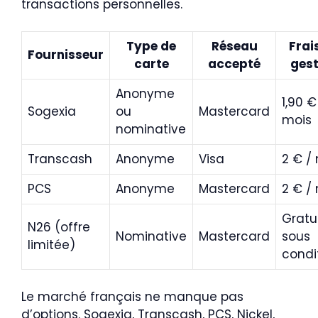
transactions personnelles.
Type de
Réseau
Frai
Fournisseur
carte
accepté
gest
Anonyme
1,90 €
Sogexia
ou
Mastercard
mois
nominative
Transcash
Anonyme
Visa
2 € /
PCS
Anonyme
Mastercard
2 € /
Gratu
N26 (offre
Nominative
Mastercard
sous
limitée)
condi
Le marché français ne manque pas
d’options. Sogexia, Transcash, PCS, Nickel,