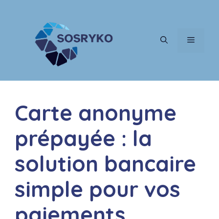
Aller
au
contenu
MENU
Carte anonyme
prépayée : la
solution bancaire
simple pour vos
paiements